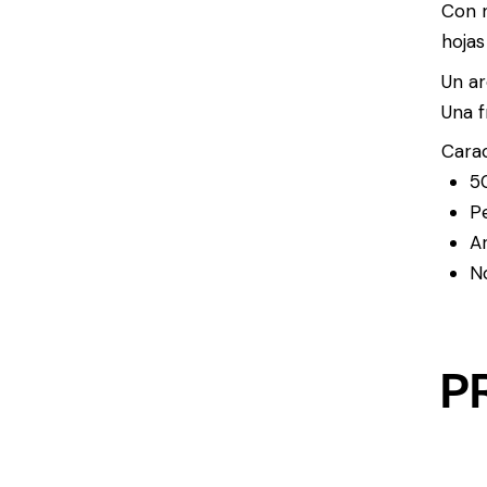
Con n
hojas
Un ar
Una f
Carac
5
P
A
No
P