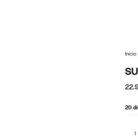
Inicio
SU
22.
20 di