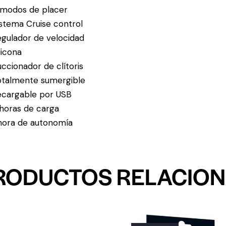
 modos de placer
stema Cruise control
egulador de velocidad
licona
ccionador de clítoris
otalmente sumergible
ecargable por USB
 horas de carga
 hora de autonomía
RODUCTOS RELACIO