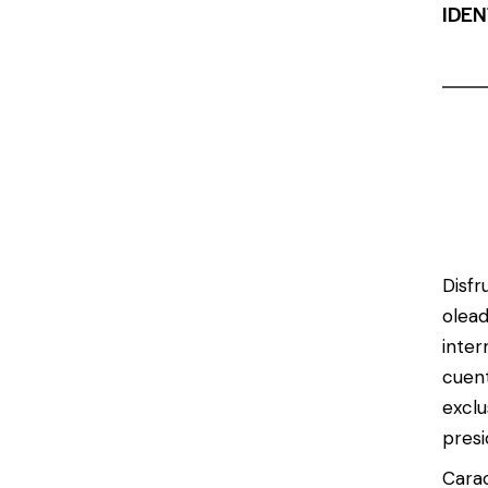
IDEN
Disfr
olea
inter
cuent
exclu
presi
Carac