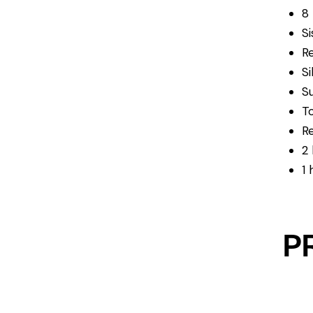
8
Si
R
Si
Su
T
R
2
1
P