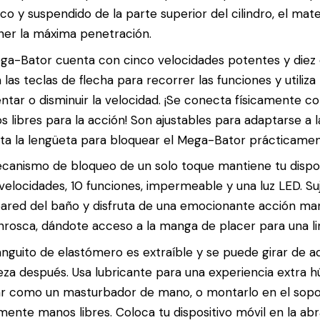
ico y suspendido de la parte superior del cilindro, el mat
ner la máxima penetración.
ga-Bator cuenta con cinco velocidades potentes y diez
za las teclas de flecha para recorrer las funciones y utili
tar o disminuir la velocidad. ¡Se conecta físicamente con
 libres para la acción! Son ajustables para adaptarse a l
ta la lengüeta para bloquear el Mega-Bator prácticament
canismo de bloqueo de un solo toque mantiene tu disposi
velocidades, 10 funciones, impermeable y una luz LED. S
pared del baño y disfruta de una emocionante acción mano
rosca, dándote acceso a la manga de placer para una li
nguito de elastómero es extraíble y se puede girar de ade
eza después. Usa lubricante para una experiencia extra 
zar como un masturbador de mano, o montarlo en el sopo
mente manos libres. Coloca tu dispositivo móvil en la abr