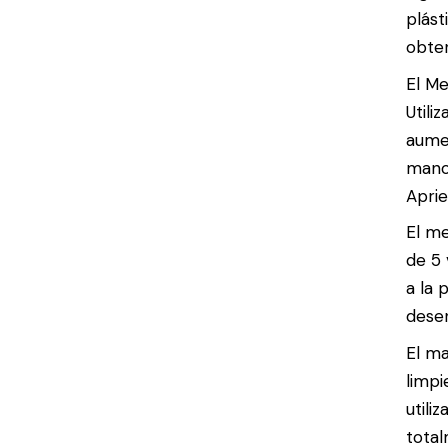
plást
obte
El Me
Utili
aumen
manos
Aprie
El me
de 5 
a la 
desen
El ma
limpi
utili
total