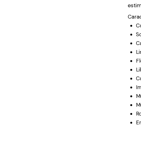
estim
Carac
Co
So
Ca
L
Fl
Li
C
I
M
Mu
Ro
E