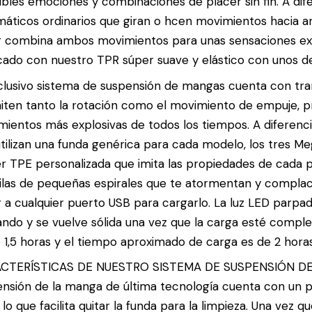
íbles emociones y combinaciones de placer sin fin. A di
áticos ordinarios que giran o hcen movimientos hacia ar
 combina ambos movimientos para unas sensaciones extra
cado con nuestro TPR súper suave y elástico con unos det
clusivo sistema de suspensión de mangas cuenta con tr
ten tanto la rotación como el movimiento de empuje, p
ientos más explosivas de todos los tiempos. A diferenc
tilizan una funda genérica para cada modelo, los tres
r TPE personalizada que imita las propiedades de cada p
filas de pequeñas espirales que te atormentan y compla
 a cualquier puerto USB para cargarlo. La luz LED parpad
ndo y se vuelve sólida una vez que la carga esté compl
 1,5 horas y el tiempo aproximado de carga es de 2 horas
CTERÍSTICAS DE NUESTRO SISTEMA DE SUSPENSIÓN DE 
nsión de la manga de última tecnología cuenta con un 
, lo que facilita quitar la funda para la limpieza. Una vez