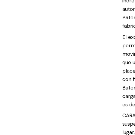
incre
autom
Bator
fabri
El ex
permi
movim
que u
place
con 
Bator
carga
es de
CARA
suspe
lugar