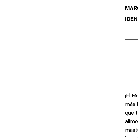
MAR
IDEN
¡El M
más b
que t
alime
mastu