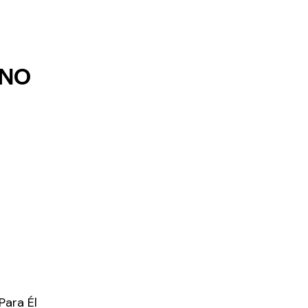
ANO
Para Él