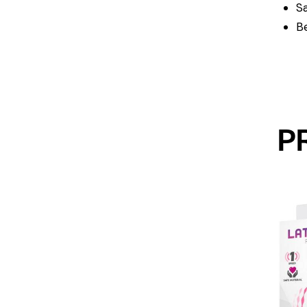
S
B
P