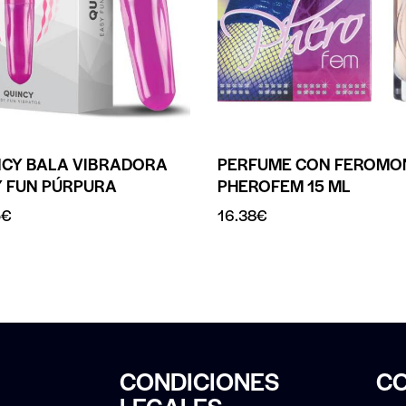
NCY BALA VIBRADORA
PERFUME CON FEROMO
Y FUN PÚRPURA
PHEROFEM 15 ML
5
€
16.38
€
CONDICIONES
C
LEGALES