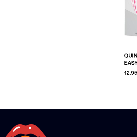
QUI
EAS
12.9