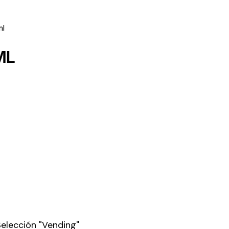
ml
ML
elección "Vending"