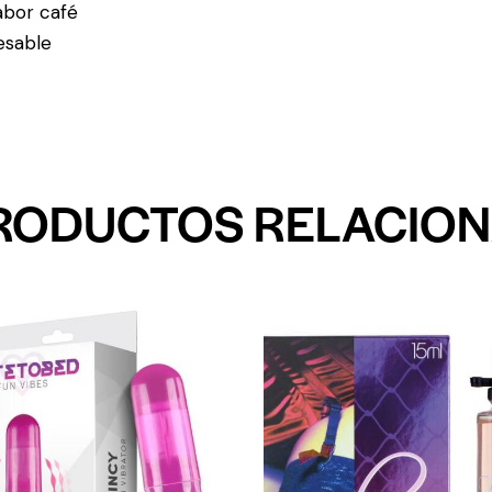
abor café
esable
RODUCTOS RELACIO