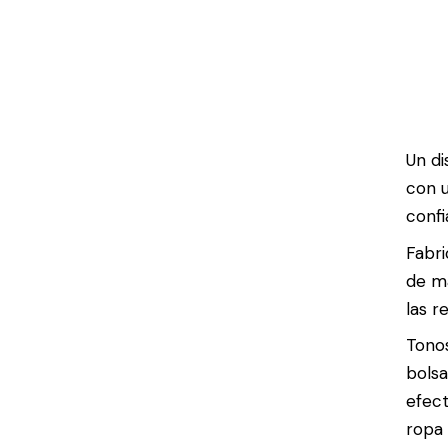
Un di
con u
confi
Fabri
de ma
las r
Tonos
bolsa
efect
ropa 