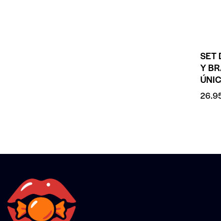
SET 
Y B
ÚNI
26.9