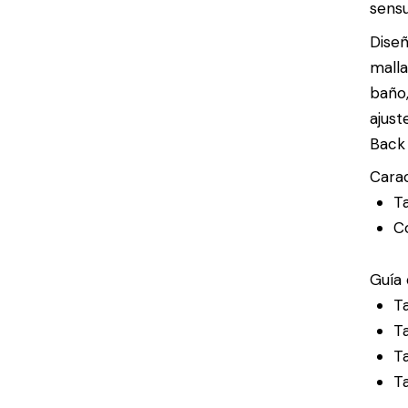
sensu
Diseñ
malla
baño,
ajust
Back
Carac
Ta
C
Guía 
Ta
Ta
Ta
Ta