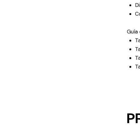
Di
C
Guía 
Ta
Ta
Ta
Ta
P