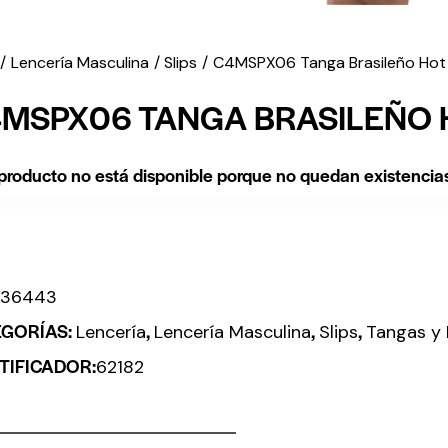
Lencería Masculina
Slips
C4MSPX06 Tanga Brasileño Hot 
MSPX06 TANGA BRASILEÑO 
producto no está disponible porque no quedan existencia
:
36443
EGORÍAS:
,
,
,
Lencería
Lencería Masculina
Slips
Tangas y 
TIFICADOR:
62182