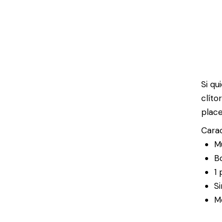
Si qu
clíto
place
Carac
Mu
B
1 
Si
M