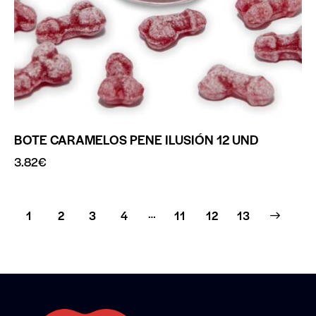
BOTE CARAMELOS PENE ILUSIÓN 12 UND
3.82
€
…
1
2
3
4
11
→
12
13