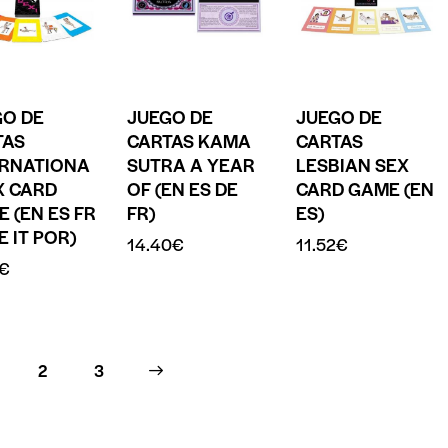
GO DE
JUEGO DE
JUEGO DE
TAS
CARTAS KAMA
CARTAS
ERNATIONA
SUTRA A YEAR
LESBIAN SEX
X CARD
OF (EN ES DE
CARD GAME (EN
 (EN ES FR
FR)
ES)
E IT POR)
14.40
€
11.52
€
€
2
→
3