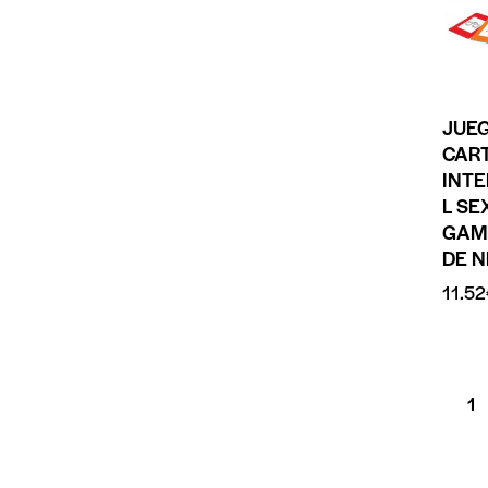
JUE
CAR
INT
L SE
GAME
DE N
11.52
1