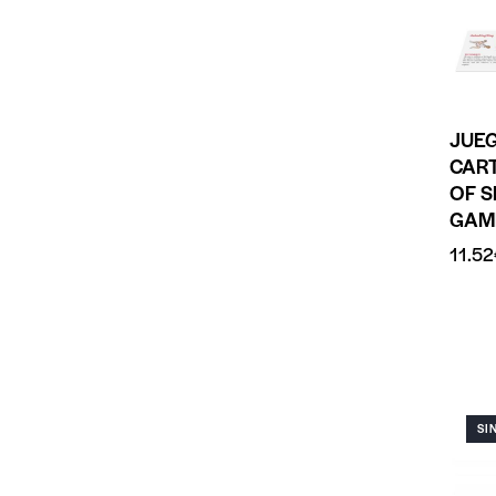
JUE
CART
OF S
GAM
11.52
SI