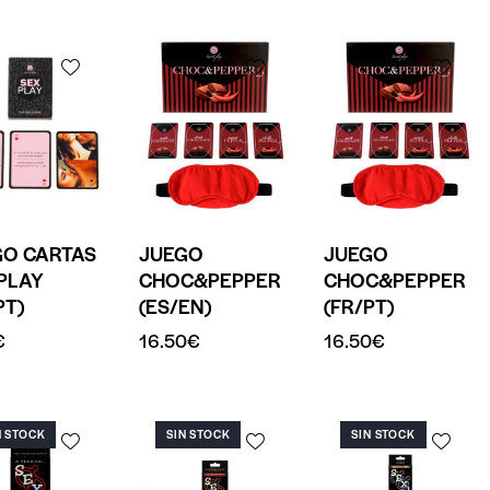
GO CARTAS
JUEGO
JUEGO
PLAY
CHOC&PEPPER
CHOC&PEPPER
PT)
(ES/EN)
(FR/PT)
€
16.50
€
16.50
€
N STOCK
SIN STOCK
SIN STOCK