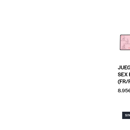
JUE
SEX 
(FR/
8.95
SI