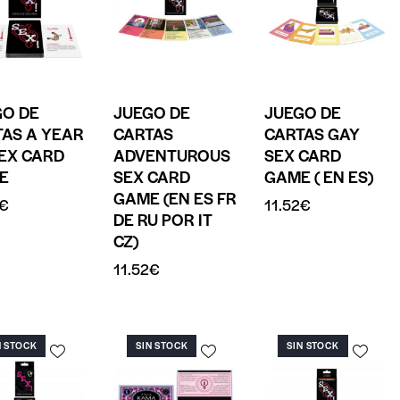
GO DE
JUEGO DE
JUEGO DE
AS A YEAR
CARTAS
CARTAS GAY
EX CARD
ADVENTUROUS
SEX CARD
E
SEX CARD
GAME ( EN ES)
GAME (EN ES FR
€
11.52
€
DE RU POR IT
CZ)
11.52
€
N STOCK
SIN STOCK
SIN STOCK