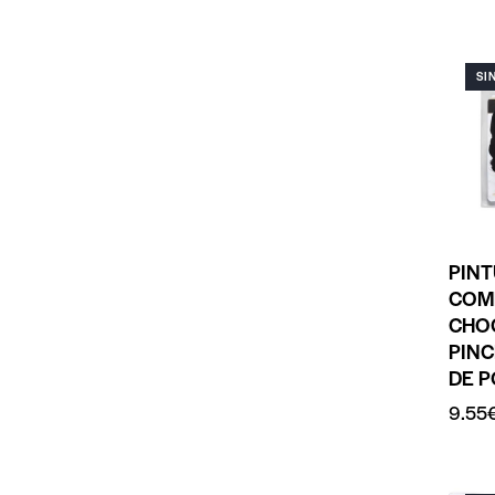
SI
PIN
COM
CHO
PINC
DE 
9.55