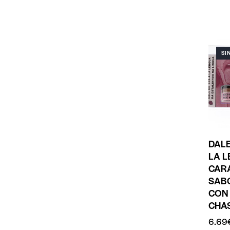
SI
DALE
LA 
CAR
SAB
CON
CHA
6.69