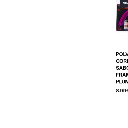
SI
POL
COR
SAB
FRA
PLU
8.99