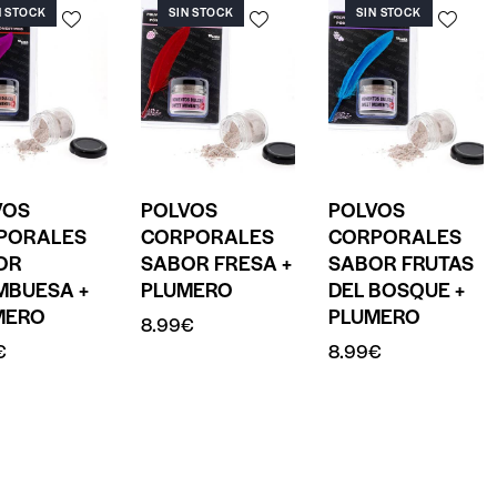
N STOCK
SIN STOCK
SIN STOCK
VOS
POLVOS
POLVOS
PORALES
CORPORALES
CORPORALES
OR
SABOR FRESA +
SABOR FRUTAS
MBUESA +
PLUMERO
DEL BOSQUE +
MERO
PLUMERO
8.99
€
€
8.99
€