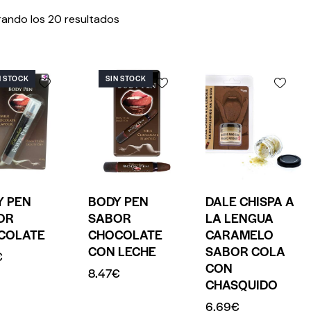
ando los 20 resultados
N STOCK
SIN STOCK
Y PEN
BODY PEN
DALE CHISPA A
OR
SABOR
LA LENGUA
COLATE
CHOCOLATE
CARAMELO
CON LECHE
SABOR COLA
€
CON
8.47
€
CHASQUIDO
6.69
€